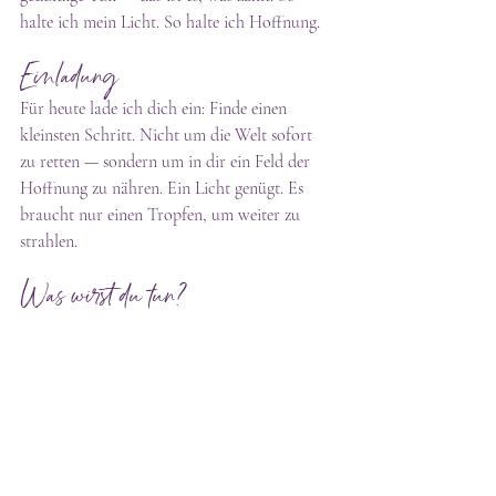
halte ich mein Licht. So halte ich Hoffnung.
Einladung
Für heute lade ich dich ein: Finde einen 
kleinsten Schritt. Nicht um die Welt sofort 
zu retten — sondern um in dir ein Feld der 
Hoffnung zu nähren. Ein Licht genügt. Es 
braucht nur einen Tropfen, um weiter zu 
strahlen.
Was wirst du tun?
Wenn du magst, teile einen winzigen Schritt, 
den du heute tun wirst. Lass uns ein kleines 
Feld bauen — nicht groß, nur echt.
#kleineslicht
#resonanz
#hoffnung
#heilarbeit