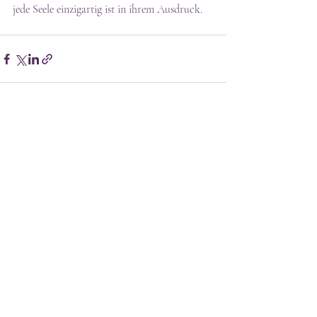
jede Seele einzigartig ist in ihrem Ausdruck.
Aktuelle Beiträge
Alle ansehen