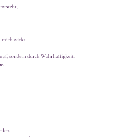
entsteht
, 
h mich wirkt.
mpf, sondern durch 
Wahrhaftigkeit
.
be
.
ilen.