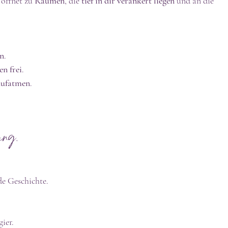
 öffnet zu 
Räumen
, die 
tief in dir verankert liegen
 und an die 
on
.
en frei
.
ufatmen
.
ung.
ede Geschichte.
gier.