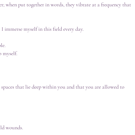
er; when put together in words, they vibrate at a frequency that 
 I immerse myself in this field every day. 
le.
o myself.
 spaces that lie deep within you and that you are allowed to 
 old wounds.