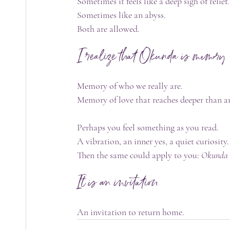
Sometimes it feels like a deep sigh of relief.
Sometimes like an abyss.
Both are allowed.
I realize that Okunda is memory
Memory of who we really are.
Memory of love that reaches deeper than an
Perhaps you feel something as you read.
A vibration, an inner yes, a quiet curiosity.
Then the same could apply to you: 
Okunda
It is an invitation
An invitation to return home.