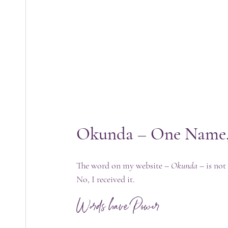
Okunda – One Name, 
The word on my website – 
Okunda 
– is not
No, I received it.
Words have Power