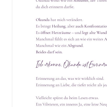
Okunda wirkt wie ein 
Schlüssel
, der Türen
du dich erinnern darfst.
Okunda
 hat mich verändert.
Es bringt 
Heilung
, aber 
auch Konfrontati
Es 
öffnet Herzräume
 – und 
legt alte Wund
Manchmal fühlt es sich an wie ein weites 
A
Manchmal wie ein 
Abgrund
.
Beides darf sein.
Ich erkenne, Okunda ist Erinner
Erinnerung an das, was wir wirklich sind.
Erinnerung an Liebe, die tiefer reicht als j
Vielleicht spürst du beim Lesen etwas.
Ein Vibrieren, ein inneres Ja, eine leise Neu