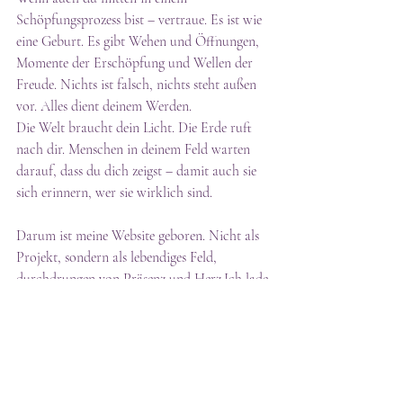
Schöpfungsprozess bist – vertraue. Es ist wie 
eine Geburt. Es gibt Wehen und Öffnungen, 
Momente der Erschöpfung und Wellen der 
Freude. Nichts ist falsch, nichts steht außen 
vor. Alles dient deinem Werden.
Die Welt braucht dein Licht. Die Erde ruft 
nach dir. Menschen in deinem Feld warten 
darauf, dass du dich zeigst – damit auch sie 
sich erinnern, wer sie wirklich sind.
Darum ist meine Website geboren. Nicht als 
Projekt, sondern als lebendiges Feld, 
durchdrungen von Präsenz und Herz.Ich lade 
dich von Herzen ein, einzutreten, zu fühlen 
und dich berühren zu lassen:
➡️  
www.christinapelican.com