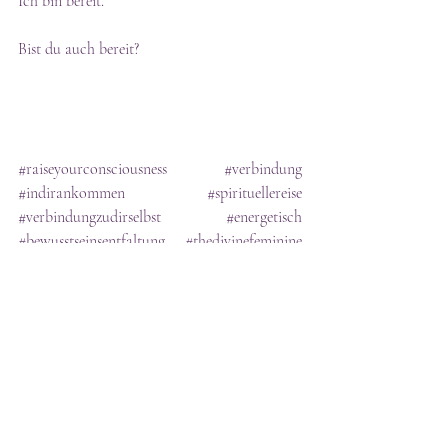
Ich bin bereit. 
Bist du auch bereit?
#raiseyourconsciousness
#verbindung
#indirankommen
#spirituellereise
#verbindungzudirselbst
#energetisch
#bewusstseinsentfaltung
#thedivinefeminine
#thedivinemasculine
#divinemasculineandfeminine