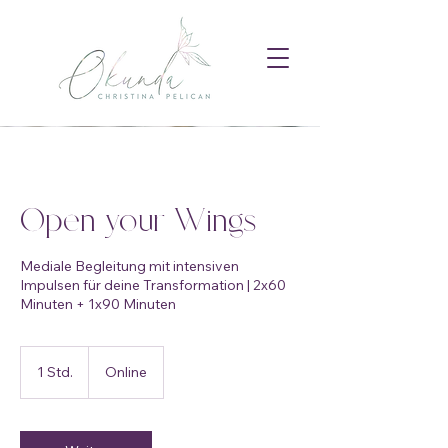
Open your Wings
Mediale Begleitung mit intensiven
Impulsen für deine Transformation | 2x60
Minuten + 1x90 Minuten
1 Std.
1
Online
S
t
d